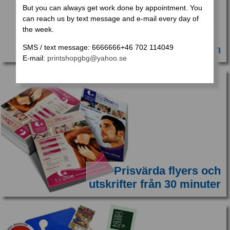
But you can always get work done by appointment
. You
can reach us by text message and e-mail every day of
the week.
SMS / text message: 6666666+46 702 114049
Roll-up på dagen
E-mail:
printshopgbg@yahoo.se
Prisvärda flyers och
utskrifter från 30 minuter