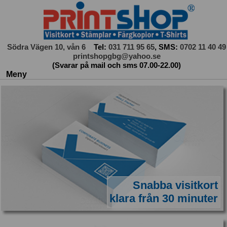
Södra Vägen 10, vån 6
Tel:
031 711 95 65
, SMS:
0702 11 40 49
printshopgbg@yahoo.se
(Svarar på mail och sms 07.00-22.00)
Meny
Visitkort
Stämplar
Storbild
Utskrifter
Dekaler
Textiltryck
Snabba visitkort
Skärfolio
klara från 30 minuter
Om oss
Kontakt